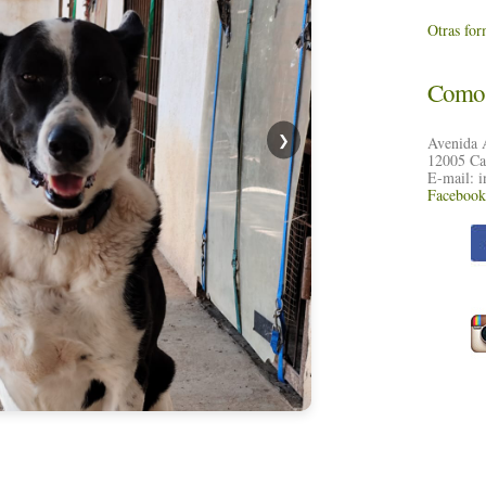
Otras for
Como 
❯
Avenida 
12005 Ca
E-mail: i
Facebook