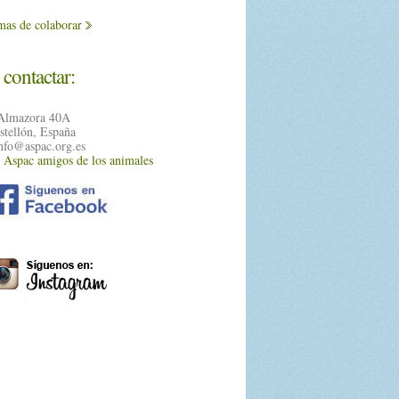
mas de colaborar
contactar:
Almazora 40A
stellón, España
nfo@aspac.org.es
 Aspac amigos de los animales