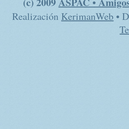
(c) 2009
ASPAC • Amigos 
Realización
KerimanWeb
• D
Te