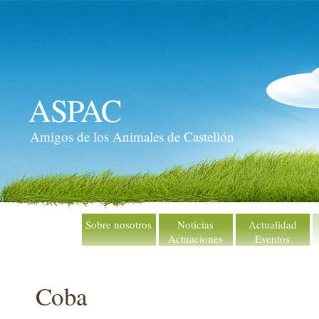
ASPAC
Amigos de los Animales de Castellón
Sobre nosotros
Noticias
Actualidad
Actuaciones
Eventos
Coba